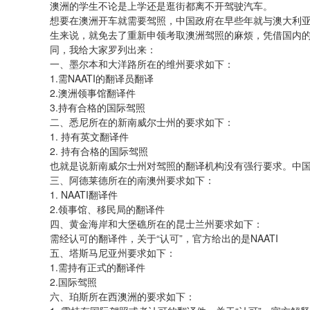
澳洲的学生不论是上学还是逛街都离不开驾驶汽车。
想要在澳洲开车就需要驾照，中国政府在早些年就与澳大利
生来说，就免去了重新申领考取澳洲驾照的麻烦，凭借国内
同，我给大家罗列出来：
一、墨尔本和大洋路所在的维州要求如下：
1.
需NAATI的翻译员翻译
2.澳洲领事馆翻译件
3.持有合格的国际驾照
二、悉尼所在的新南威尔士州的要求如下：
1. 持有英文翻译件
2. 持有合格的国际驾照
也就是说新南威尔士州对驾照的翻译机构没有强行要求。中
三、阿德莱德所在的南澳州要求如下：
1. NAATI翻译件
2.领事馆、移民局的翻译件
四、黄金海岸和大堡礁所在的昆士兰州要求如下：
需经认可的翻译件，关于“认可”，
官方给出的是NAATI
五、塔斯马尼亚州要求如下：
1.需持有正式的翻译件
2.国际驾照
六、珀斯所在西澳洲的要求如下：