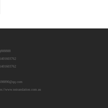
88888
01603762
01603762
890@qq.com
/www.nstranslation.com.au