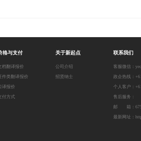
价格与支付
关于新起点
联系我们
文档翻译报价
公司介绍
客服微信：yeq8
证件类翻译报价
招贤纳士
政企热线：+614
口译报价
个人客户：+614
支付方式
售后服务：
邮 箱：67598
最新网址：https:/