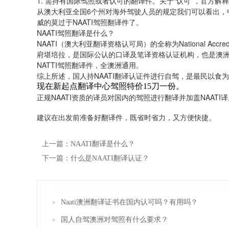
1. 需持有国际驾照或者认可的翻译件。关于“认可”，官方解
从澳大利亚全国6个州对海外驾驶人员的规定我们可以看出，
威的莫过于NAATI驾照翻译件了。
NAATI驾照翻译是什么？
NAATI（澳大利亚翻译资格认可局）的全称为National Accreditation
府堪培拉，是国际公认的口译及笔译资格认证机构，也是澳
NATTI驾照翻译件，全澳洲通用。
综上所述，国人持NAATI翻译认证件进行自驾，是最民以食
现在新起点翻译中心驾照特价15刀一份。
正规NAATI资质的译员对国内的驾照进行翻译并加盖NAAT
建议在出发前准备好翻译件，既省时省力，又方便快捷。
上一篇：NAATI翻译是什么？
下一篇：什么是NAATI翻译认证？
Naati澳洲翻译证书在国内认可吗？有用吗？
国人自驾澳洲对驾照有什么要求？