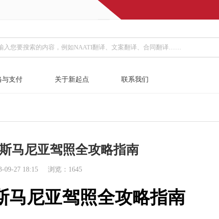
格与支付
关于新起点
联系我们
斯马尼亚驾照全攻略指南
9-27 18:15
浏览：
1645
斯马尼亚驾照全攻略指南