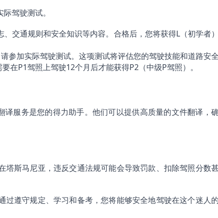
实际驾驶测试。
志、交通规则和安全知识等内容。合格后，您将获得L（初学者
申请参加实际驾驶测试。这项测试将评估您的驾驶技能和道路安
要在P1驾照上驾驶12个月后才能获得P2（中级P驾照）。
I翻译服务是您的得力助手。他们可以提供高质量的文件翻译，
在塔斯马尼亚，违反交通法规可能会导致罚款、扣除驾照分数
通过遵守规定、学习和备考，您将能够安全地驾驶在这个迷人