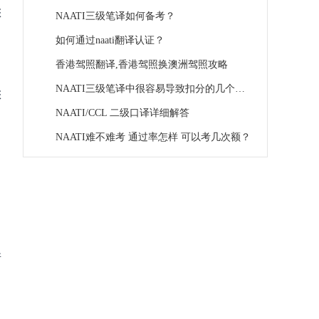
您
NAATI三级笔译如何备考？
如何通过naati翻译认证？
香港驾照翻译,香港驾照换澳洲驾照攻略
NAATI三级笔译中很容易导致扣分的几个错误
您
NAATI/CCL 二级口译详细解答
NAATI难不难考 通过率怎样 可以考几次额？
并