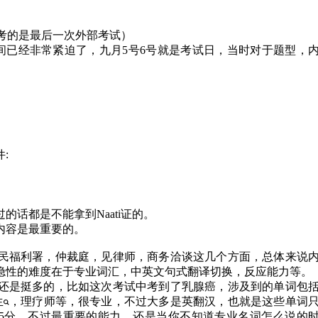
革，我考的是最后一次外部考试）
当时时间已经非常紧迫了，九月5号6号就是考试日，当时对于题型，
:
话都是不能拿到Naati证的。
内容是最重要的。
民福利署，仲裁庭，见律师，商务洽谈这几个方面，总体来说
隐性的难度在于专业词汇，中英文句式翻译切换，反应能力等。
还是挺多的，比如这次考试中考到了乳腺癌，涉及到的单词包
生
，理疗师等，很专业，不过大多是英翻汉，也就是这些单词
.5分。不过最重要的能力，还是当你不知道专业名词怎么说的