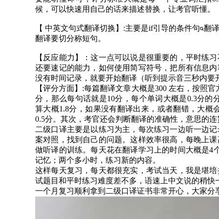
候，可以快速用自己的话来描述替换，让考官听懂。
【 中英文句式翻译切换】:主要是if引导的
条件句
翻
翻译要切分称短句。
【反应能力】：这一点可以说是很重要的，平时练习
还要速记的能力，如何使用简写符号，把所有信息内
没有时间记录，就要开始翻译（听到提示音三秒内要
【评分方面】:每篇翻译文章大概是300 左右，按照官
分，那么每句话就是10分，每个单词大概是0.3分的分值。 比如：Yo
算大概1.8分，如果没有翻译出来，或者翻错，大概
0.5分。其次，考官还会判断翻译的准确性，意思的
二级口译主要是以练习为主，每次练习一边听一边记
案对照，找到自己的问题。这样效率很高，每晚上课
做听译的训练。每天花在翻译学习上的时间大概是4
记忆；两个多小时，练习新的内容。
这样每天复习，每天都很充实，考试当天，我是
堪培
试题目和平时练习难度差不多，语速上中文说的稍快
一个月复习顺利拿到二级口译证书非常开心，大家分享n