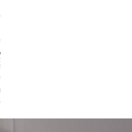
时
。
话
0
这
除
答
，
固
考