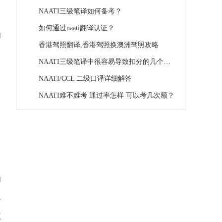
NAATI三级笔译如何备考？
如何通过naati翻译认证？
内
香港驾照翻译,香港驾照换澳洲驾照攻略
NAATI三级笔译中很容易导致扣分的几个错误
NAATI/CCL 二级口译详细解答
NAATI难不难考 通过率怎样 可以考几次额？
内
括
只
时