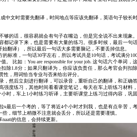
译成中文时需要先翻译，时间地点等应该先翻译，英语句子较长
不够的话，很容易就会有句子在嘴边，但是完全说不出来现象
容都记录下来，也是需要有大量的练习。很多时候，最后一句
开始翻译），所以最后一句话大多需要脑记，不要丢掉信息。
方的标准，一句话30字左右，所以考试共是10句话，考试满分10
u are responsible for your job. 这句话六个单词，
会扣除1.8分；如果只翻译为，你应该负责任，那么考官会判扣
连贯性，用词恰当专业与否来给出评分。
录，然后立刻进行翻译，可以录音，重听自己的翻译，和正确
高强度练习，其他时间看看课堂笔记，每天在车上听练习材料
个小时，车上1小时练习听译，主要听课堂上练习过得内容，巩
拉
最后一个考的，等了将近4个小时才到我，也是有点辛苦，
一些，细节上稍微不注意就会丢分，所以还是需要谨慎。
aati的信息，会持续更新。