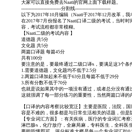
大家可以直接免费去Naati的官网上面下载样题。
---------------------------分割线------------------------
以下为2017年10月编辑（Naati于2017年12月改
在2017年7月份报名了Naati口译二级的考试，
容，考试流程都非常模糊。
【Naati二级的考试内容 】
道德题 共5分
文化题 共5分
两篇口译题 每篇45分
共有100分
要注意的是，要最终通过
二级口译
，要满足这3个条件
1.需要道德题，文化题均不低于2.5分
2.两篇口译加起来不低于63分且每篇不低于29分
3.所有分数不低于70分
也就是说如果其中的一项没有通过，或者总分没有通过的
这就强调了每一部分练习的重要性，当然两篇口译的
【口译的内容考察比较宽泛】主要是医院，法院，国
容是不难的，很多都是与日常生活相关的话题，但是
【专业词汇方面】：有关疾病，医疗的专业词汇考察
淋巴腺
，化疗放疗，全麻局麻，专科医生，
全科医
要能听懂即可，评分标准大概是每一个专业词汇扣0