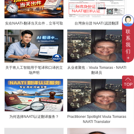
实在NAATI-翻译当天出件，立等可取
台灣身分證 NAATI 認證翻譯
联
系
我
们
+
关于将人工智能用于笔译和口译的立
从业者聚焦：Voula Tomaras - NAATI
场声明
翻译员
TOP
为何选择NAATI认证翻译服务？
Practitioner Spotlight Voula Tomaras
NAATI Translator