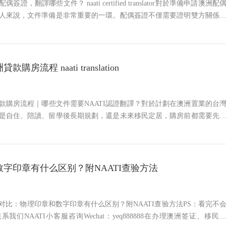
證，翻譯哪些文件？ naati certified translator對於準備申請澳洲配
人來說，文件準備是非常重要的一環。配偶簽證不僅需要證明雙方關係
，也需要提交身份、婚姻、家庭關係、共同生活及財務往來等相關材料
為中文，若用於澳洲
購房流程 naati translation
款購房流程｜哪些文件需要NAATI認證翻譯？對於計劃在澳洲置業的台
是自住、陪讀、留學後長期規劃，還是未來移民定居，購房前都需要先
狀態、貸款條件、購房限制以及文件準備要求。澳洲銀行、貸款經紀、
府機構在審核資料時，通常會要求非英文文件提供正式英
字印章有什么区别？附NAATI查验方法
章对比：物理印章和数字印章有什么区别？附NAATI查验方法PS：看完不
我们NAATI小客服咨询Wechat：yeq888888在办理澳洲签证、移民