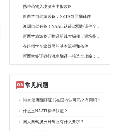
携带药物入境澳洲申报攻略​
新西兰自驾游必备：NZTA驾照翻译件
澳洲自驾必备！NAATI认证驾照翻译件全攻略：避坑指南+法规详解
新西兰旅游签证翻译新规大揭秘：避坑指南来了
在维州学车拿驾照的基本流程和条件
新西兰签证银行流水翻译与筛选全攻略：避坑指南 + 实操技巧
、
式
常见问题
、
Naati澳洲翻译证书在国内认可吗？有用吗？
什么是NAATI翻译认证？
国人自驾澳洲对驾照有什么要求？