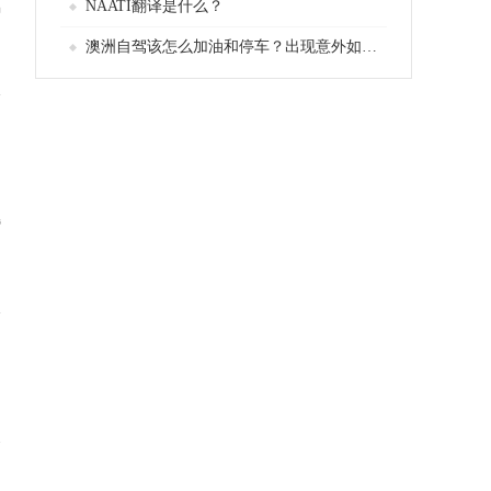
NAATI翻译是什么？
偶
真
澳洲自驾该怎么加油和停车？出现意外如何处理
。
灣
了
律
会
申