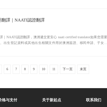
学校入学、法院或银行材料时，很多人都会接触到 NAATI 翻译。而在
少客户第一时间会产生
翻譯｜NAATI認證翻譯
AATI認證翻譯，澳洲遞交更安心 naati certified translator如果您需
明、出生登記資料或其他出生相關文件用於澳洲簽證、移民申請、子女
明、配偶或親屬類簽證、政府機構辦理事項，通常需要提供正式的英文
移民局、學校、政
6
7
8
9
10
11
下一页
末页
价格与支付
关于新起点
联系我们