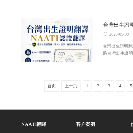
请、驾照翻译、
到翻译件后，不
台灣出生證明
2026-05-08
台灣出生證明翻譯｜N
將台灣出生證
學、家庭關係證
譯件。由於澳洲
首页
上一页
1
2
3
4
5
NAATI翻译
客户案例